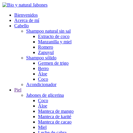
Bienvenidos
Acerca de mí
Cabello
Shampoo natural sin sal
Extracto de coco
Manzanilla y miel
Romero
Zapuyul
Shampoo sólido
Germen de trigo
Berro
Áloe
Coco
Acondicionador
Piel
Jabones de glicerina
Coco
Áloe
Manteca de mango
Manteca de karité
Manteca de cacao
Miel
Leche de cabra