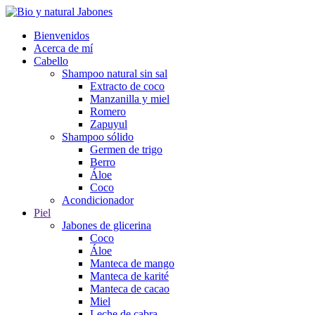
Bienvenidos
Acerca de mí
Cabello
Shampoo natural sin sal
Extracto de coco
Manzanilla y miel
Romero
Zapuyul
Shampoo sólido
Germen de trigo
Berro
Áloe
Coco
Acondicionador
Piel
Jabones de glicerina
Coco
Áloe
Manteca de mango
Manteca de karité
Manteca de cacao
Miel
Leche de cabra