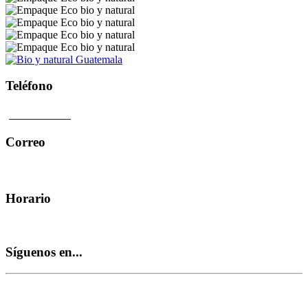
Teléfono
4104 0407
Correo
hola@bioynatural.com
Horario
Lunes - Viernes 9.00 am 5.00 pm
Síguenos en...
© Bio & natural Todos los derechos reservados.