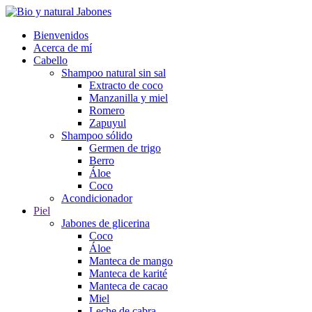
Bienvenidos
Acerca de mí
Cabello
Shampoo natural sin sal
Extracto de coco
Manzanilla y miel
Romero
Zapuyul
Shampoo sólido
Germen de trigo
Berro
Áloe
Coco
Acondicionador
Piel
Jabones de glicerina
Coco
Áloe
Manteca de mango
Manteca de karité
Manteca de cacao
Miel
Leche de cabra