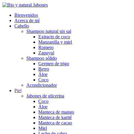
Bienvenidos
Acerca de mí
Cabello
Shampoo natural sin sal
Extracto de coco
Manzanilla y miel
Romero
Zapuyul
Shampoo sólido
Germen de trigo
Berro
Áloe
Coco
Acondicionador
Piel
Jabones de glicerina
Coco
Áloe
Manteca de mango
Manteca de karité
Manteca de cacao
Miel
Leche de cabra