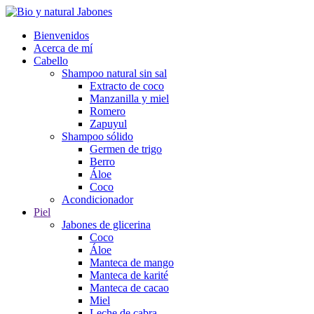
Bienvenidos
Acerca de mí
Cabello
Shampoo natural sin sal
Extracto de coco
Manzanilla y miel
Romero
Zapuyul
Shampoo sólido
Germen de trigo
Berro
Áloe
Coco
Acondicionador
Piel
Jabones de glicerina
Coco
Áloe
Manteca de mango
Manteca de karité
Manteca de cacao
Miel
Leche de cabra