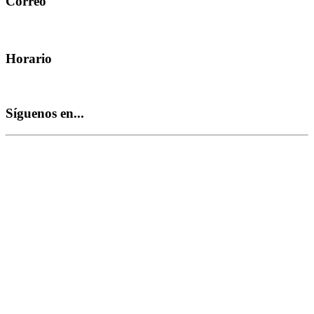
Correo
hola@bioynatural.com
Horario
Lunes - Viernes 9.00 am 5.00 pm
Síguenos en...
© Bio & natural Todos los derechos reservados.
Desarrollado por 3W
Desarrollo Web