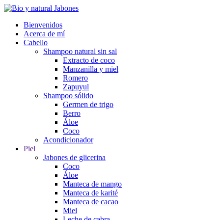
Bienvenidos
Acerca de mí
Cabello
Shampoo natural sin sal
Extracto de coco
Manzanilla y miel
Romero
Zapuyul
Shampoo sólido
Germen de trigo
Berro
Áloe
Coco
Acondicionador
Piel
Jabones de glicerina
Coco
Áloe
Manteca de mango
Manteca de karité
Manteca de cacao
Miel
Leche de cabra